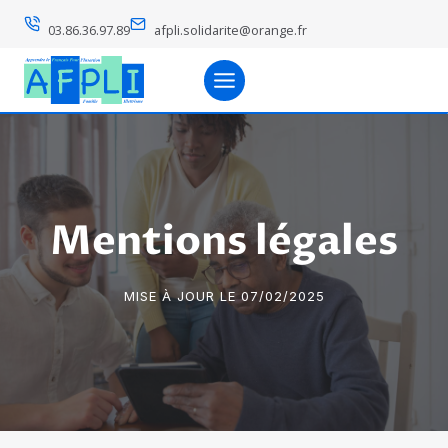
Aller
03.86.36.97.89
afpli.solidarite@orange.fr
au
contenu
Mentions légales
MISE À JOUR LE 07/02/2025