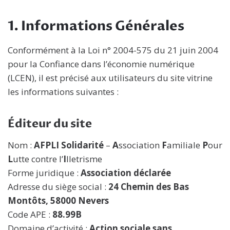
1. Informations Générales
Conformément à la Loi n° 2004-575 du 21 juin 2004
pour la Confiance dans l’économie numérique
(LCEN), il est précisé aux utilisateurs du site vitrine
les informations suivantes :
Éditeur du site
Nom :
AFPLI Solidarité
–
A
ssociation
F
amiliale
P
our
L
utte contre l’
I
lletrisme
Forme juridique :
Association déclarée
Adresse du siège social :
24 Chemin des Bas
Montôts, 58000 Nevers
Code APE :
88.99B
Domaine d’activité :
Action sociale sans